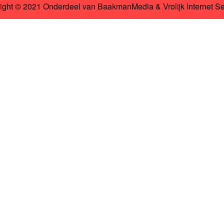
ight © 2021 Onderdeel van
BaakmanMedia
&
Vrolijk Internet S