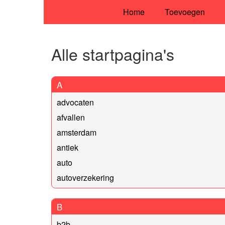
Home
Toevoegen
Alle startpagina's
A
advocaten
afvallen
amsterdam
antiek
auto
autoverzekering
B
b2b