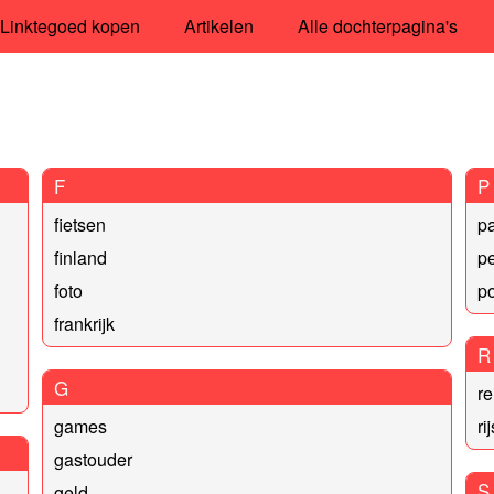
Linktegoed kopen
Artikelen
Alle dochterpagina's
F
P
fietsen
p
finland
p
foto
po
frankrijk
R
G
re
games
ri
gastouder
S
geld