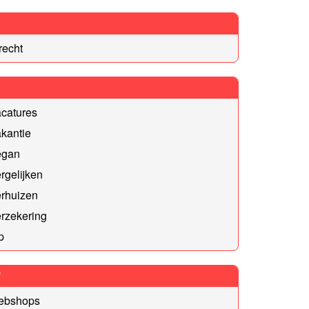
recht
catures
kantie
egan
rgelijken
erhuizen
rzekering
p
W
ebshops