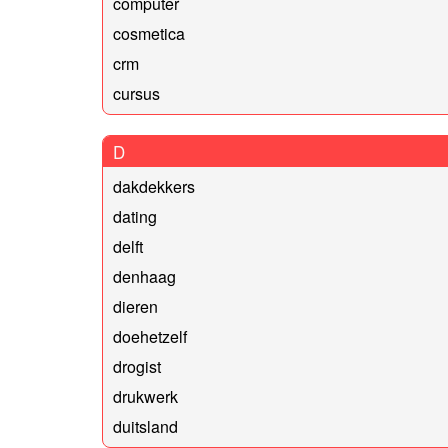
computer
cosmetica
crm
cursus
D
dakdekkers
dating
delft
denhaag
dieren
doehetzelf
drogist
drukwerk
duitsland