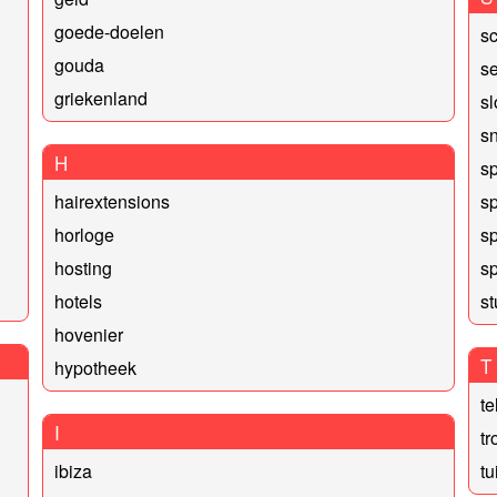
goede-doelen
s
gouda
s
griekenland
s
s
H
s
hairextensions
s
horloge
sp
hosting
sp
hotels
s
hovenier
T
hypotheek
te
I
t
ibiza
tu