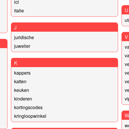
ict
U
italie
ut
J
V
juridische
juwelier
va
va
K
v
kappers
ve
katten
v
keuken
ve
kinderen
vi
kortingscodes
kringloopwinkel
w