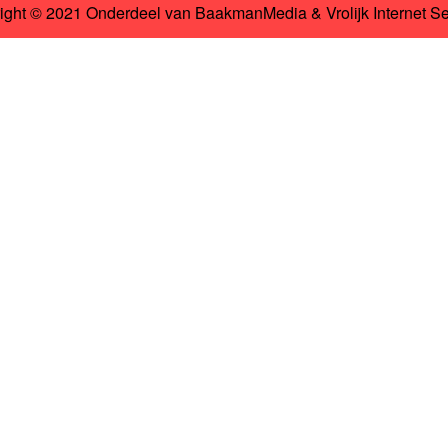
ight © 2021 Onderdeel van
BaakmanMedia
&
Vrolijk Internet S